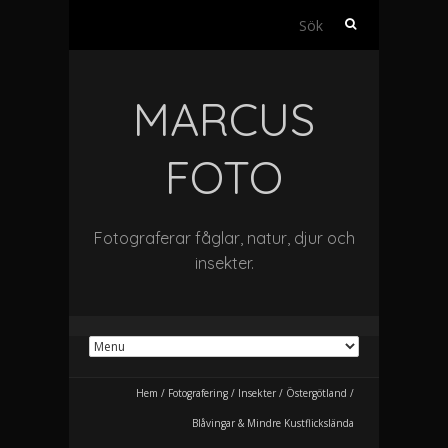
Sök
efter:
MARCUS
FOTO
Fotograferar fåglar, natur, djur och
insekter.
Hem
/
Fotografering
/
Insekter
/
Östergötland
/
Blåvingar & Mindre Kustflickslända